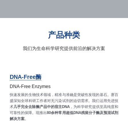
冻干微球
PCR相关
全基因组CRIPSR文库
CRISPRclean Single Cell
行业报告
English
CRISPR基因编辑
核酸纯化
CRISPR通路文库
CRISPRclean RNA Prep
生命科技
产品种类
恒温扩增
磁珠
CRISPR用户自定义文库
CRISPRclean Plus RNA Prep
我们为生命科学研究提供前沿的解决方案
实验耗材
基因操作
研究数据
CRISPRclean Bulk Reagents
基因操作相关
实验耗材
CRISPRclean High Expressing RNA
DNA分子量标准
RNA Depletion Panel (Liver)
DNA-Free酶
DNA-Free Enzymes
生化试剂
RNA Depletion Panel (Globin)
快速发展的生物技术领域，精准与准确是突破性发现的基石。赛百
盛深知全球科研工作者对无污染试剂的迫切需求。我们运用先进技
RNA Depletion Panel (Insulin)
核酸纯化
术
几乎完全去除酶产品中的宿主DNA
，为科学研究提供至高纯度和
可靠性的保障。现推出
80余种常用超低DNA残留分子酶及预混试剂
CRISPRclean Unique Dual Index
PCR相关
解决方案
。