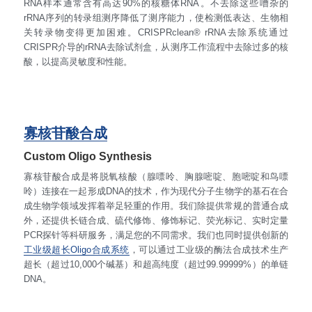
RNA样本通常含有高达90%的核糖体RNA。不去除这些嘈杂的
rRNA序列的转录组测序降低了测序能力，使检测低表达、生物相
关转录物变得更加困难。CRISPRclean® rRNA去除系统通过
CRISPR介导的rRNA去除试剂盒，从测序工作流程中去除过多的核
酸，以提高灵敏度和性能。
寡核苷酸合成
Custom Oligo Synthesis
寡核苷酸合成是将脱氧核酸（腺嘌呤、胸腺嘧啶、胞嘧啶和鸟嘌
呤）连接在一起形成DNA的技术，作为现代分子生物学的基石在合
成生物学领域发挥着举足轻重的作用。我们除提供常规的普通合成
外，还提供长链合成、硫代修饰、修饰标记、荧光标记、实时定量
PCR探针等科研服务，满足您的不同需求。我们也同时提供创新的
工业级超长Oligo合成系统
，可以通过工业级的酶法合成技术生产
超长（超过10,000个碱基）和超高纯度（超过99.99999%）的单链
DNA。