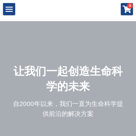
×
×
0
商品分类
博客分类
产品与服务
所有商品分类
行业报告
特殊寡核苷酸
所有产品与服务
LAMP
PNA
冻干微球
POCT解决方案
肽核酸（PNA）
RPA
发表文章
Cell-Free蛋白表达系统
桥核酸（BNA）
合成生物
DNA Free酶
让我们一起创造生命科
磁珠
BNA
寡核苷酸合成
Morpholino
恒温扩增
关于我们
合成生物解决方案
学的未来
快速检测试纸
Morpholino
多肽合成
Phosphoramidites
CRISPR
恒温扩增
NMN
登录
共创佳绩 - 期刊
Cell-Free蛋白表达
DNA-Free酶
自2000年以来，我们一直为生命科学提
DNA分子量标准
快速检测试纸系统
RPA
CRISPR基因编辑
共创佳绩 - 机构
搜索
供前沿的解决方案
DNA-Free酶
RNA相关
CRISPRclean®
LAMP
CRISPR Gene Knockout Kit
法律声明
简体中文
PNA单体
生化试剂
Arrayed CRISPR gRNA Libraries
CRISPRclean®技术
联系我们
简体中文